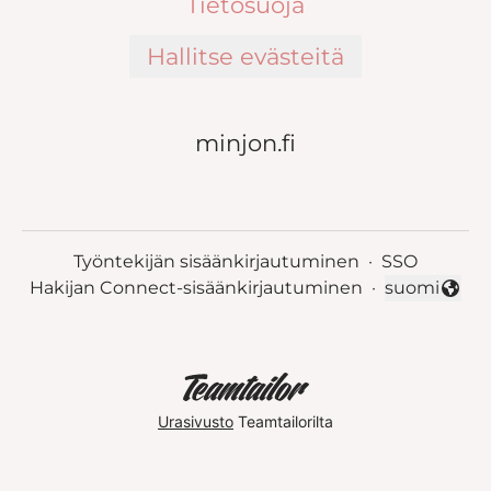
Tietosuoja
Hallitse evästeitä
minjon.fi
Työntekijän sisäänkirjautuminen
·
SSO
Hakijan Connect-sisäänkirjautuminen
·
suomi
Vaihda kieli
Urasivusto
Teamtailorilta