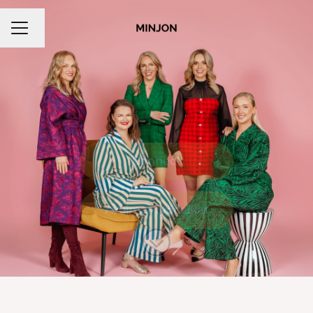
Vaihda kieli
Uravalikko
Connect
Avoimet työpaikat
Siirry sisältöön