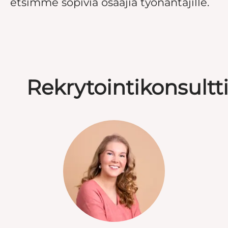
etsimme sopivia osaajia työnantajille.
Rekrytointikonsult