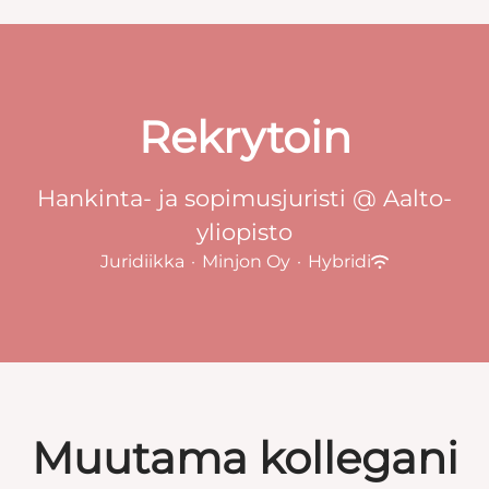
Rekrytoin
Hankinta- ja sopimusjuristi @ Aalto-
yliopisto
Juridiikka
·
Minjon Oy
·
Hybridi
Muutama kollegani