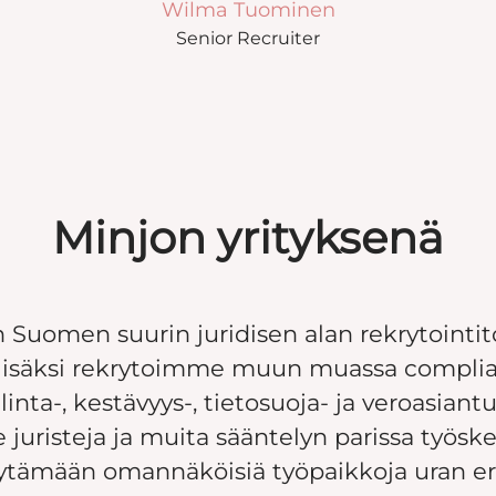
Wilma Tuominen
Senior Recruiter
Minjon yrityksenä
 Suomen suurin juridisen alan rekrytointit
 lisäksi rekrytoimme muun muassa complia
linta-, kestävyys-, tietosuoja- ja veroasiantu
uristeja ja muita sääntelyn parissa työske
öytämään omannäköisiä työpaikkoja uran er