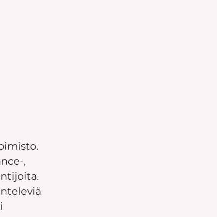
oimisto.
nce-,
ntijoita.
nteleviä
i