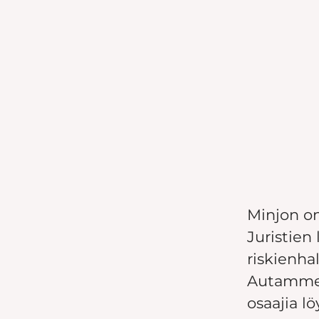
Minjon on
Juristien
riskienhal
Autamme j
osaajia l